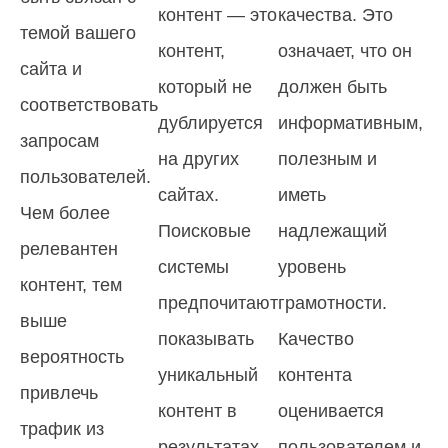
контент — это
качества. Это
темой вашего
контент,
означает, что он
сайта и
который не
должен быть
соответствовать
дублируется
информативным,
запросам
на других
полезным и
пользователей.
сайтах.
иметь
Чем более
Поисковые
надлежащий
релевантен
системы
уровень
контент, тем
предпочитают
грамотности.
выше
показывать
Качество
вероятность
уникальный
контента
привлечь
контент в
оценивается
трафик из
результатах
пользователем и