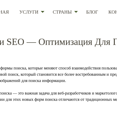
НАЯ
УСЛУГИ
СТРАНЫ
БЛОГ
КО
Техническое SEO
Франция
и SEO — Оптимизация Для Г
Обратные ссылки
Германия
Италия
Испания
 формы поиска, которые меняют способ взаимодействия пользов
овой поиск, который становится все более востребованным и пр
зображений для поиска информации.
поиска — это важная задача для веб-разработчиков и маркетоло
ции для этих новых форм поиска отличаются от традиционных м