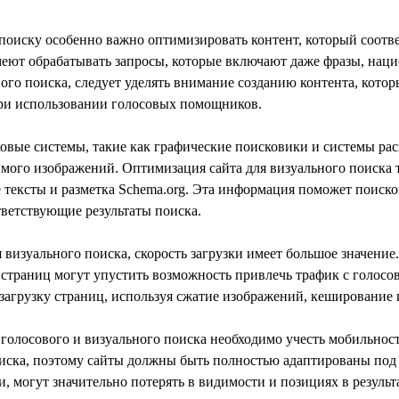
поиску особенно важно оптимизировать контент, который соотве
меют обрабатывать запросы, которые включают даже фразы, нац
вого поиска, следует уделять внимание созданию контента, кото
при использовании голосовых помощников.
вые системы, такие как графические поисковики и системы ра
ого изображений. Оптимизация сайта для визуального поиска 
е тексты и разметка Schema.org. Эта информация поможет поиск
тветствующие результаты поиска.
я визуального поиска, скорость загрузки имеет большое значени
 страниц могут упустить возможность привлечь трафик с голос
загрузку страниц, используя сжатие изображений, кеширование
голосового и визуального поиска необходимо учесть мобильнос
оиска, поэтому сайты должны быть полностью адаптированы под
 могут значительно потерять в видимости и позициях в результ